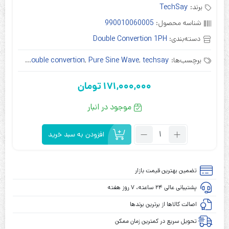
برند:
TechSay
شناسه محصول:
990010060005
دسته‌بندی:
Double Convertion 1PH
برچسب‌ها:
techsay
,
Pure Sine Wave
,
double convertion
,
آنلاین
,
ت
171,000,000
تومان
موجود در انبار
تعداد:
افزودن به سبد خرید
یو
پی
اس
تضمین بهترین قیمت بازار
تک
پشتیبانی عالی ۲۴ ساعته، ۷ روز هفته
سای
مدل
اصالت کالاها از برترین برندها
TechSay
تحویل سریع در کمترین زمان ممکن
SDN