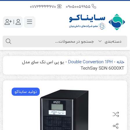
07733333670
09050059955
|
خانه
-
Double Convertion 1PH
-
یو پی اس تک سای مدل
TechSay SDN 6000XT
تولید سایناکو