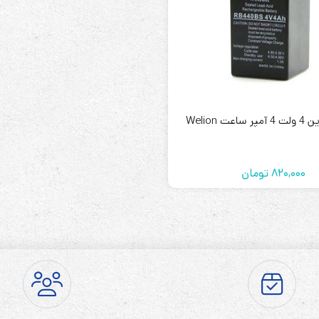
عت Welion
820,000
تومان