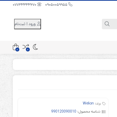
07733333670
09050059955
ورود | ثبت‌نام
0
0
کابینت باتری 48 ولت
کابینت باتری 96 ولت
کابینت باتری 240 ولت
برند:
Welion
شناسه محصول:
990120090010