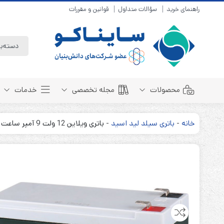
راهنمای خرید
سؤالات متداول
قوانین و مقررات
محصولات
مجله تخصصی
خدمات
خانه
-
باتری سیلد لید اسید
-
باتری ویلاین 12 ولت 9 آمپر ساعت Welion
باتری سیلد لید اسید
مبانی باتری
باتری 4 ولت
انواع باتری
باتری 6 ولت
تست و کنترل
باتری 12 ولت
طول عمر باتری
باتری لیتیوم
باتری هوشمند
باتری نیکل کادمیوم
بسته بندی و ایمنی
باتری نیکل متال هیدرید
روش های شارژ