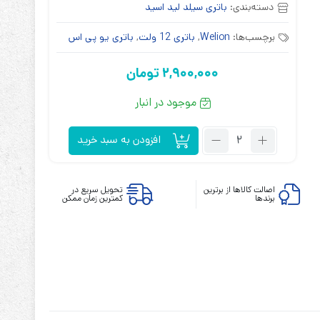
دسته‌بندی:
باتری سیلد لید اسید
برچسب‌ها:
Welion
,
باتری 12 ولت
,
باتری یو پی اس
2,900,000
تومان
موجود در انبار
ابزارهای مدیریت یوپی‌اس
تابلوی بای پس
تعداد:
ترانس ایزوله
افزودن به سبد خرید
باتری
ویلاین
12
اصالت کالاها از برترین
تحویل سریع در
برندها
کمترین زمان ممکن
ولت
9
آمپر
ساعت
Welion