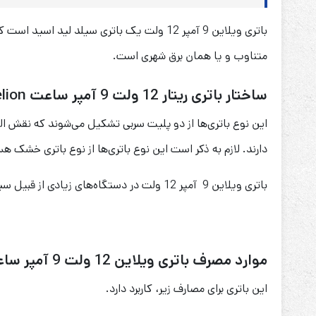
متناوب و یا همان برق شهری است.
ساختار باتری ریتار 12 ولت 9 آمپر ساعت Welion
دارند. لازم به ذکر است این نوع باتری‌ها از نوع باتری خشک هس
باتری ویلاین 9 آمپر 12 ولت در دستگاه‌های زیادی از قبیل سیستم‌های نجات آسانسور، ماشین و موتور‌های شارژی کودکان، یو پی اس و … کاربرد دارد.
موارد مصرف باتری ویلاین 12 ولت 9 آمپر ساعت Welion
این باتری برای مصارف زیر، کاربرد دارد.