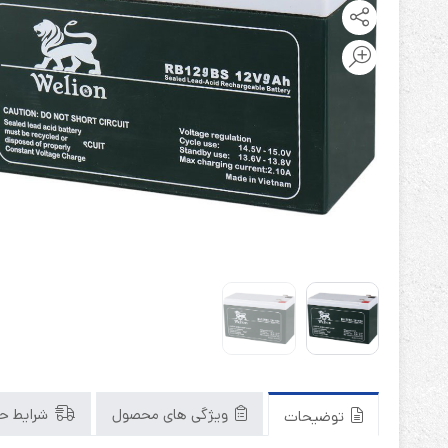
باتری آلکالاین
روش های تخلیه
سلاموند
موریسل
کینگ بت
یونیتکس پاور
ویژگی های محصول
شرایط حم
توضیحات