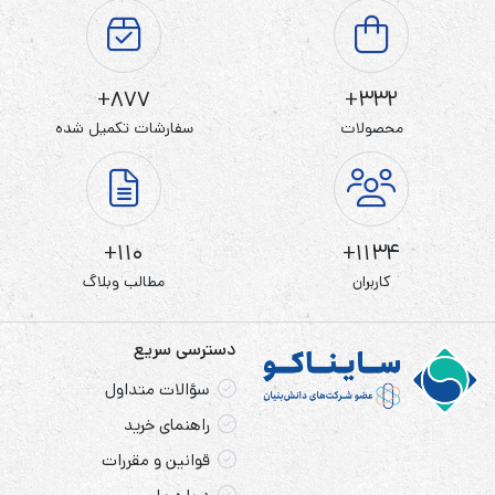
877+
332+
محصولات
سفارشات تکمیل شده
110+
1134+
کاربران
مطالب وبلاگ
دسترسی سریع
سؤالات متداول
راهنمای خرید
قوانین و مقررات