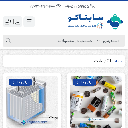
07733333670
09050059955
|
خانه
-
الکترولیت
مبانی باتری
مبانی باتری