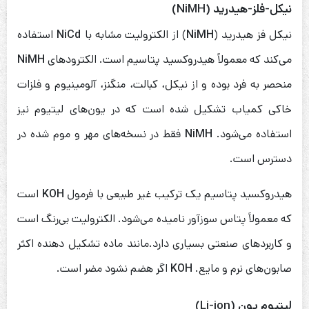
نیکل-فلز-هیدرید (NiMH)
نیکل فز هیدرید (
NiMH
) از الکترولیت مشابه با
NiCd
استفاده
می‌کند که معمولاً هیدروکسید پتاسیم است. الکترودهای
NiMH
منحصر به فرد بوده و از نیکل، کبالت، منگنز، آلومینیوم و فلزات
خاکی کمیاب تشکیل شده است که در یون‌های لیتیوم نیز
استفاده می‌شود.
NiMH
فقط در نسخه‌های مهر و موم شده در
دسترس است.
هیدروکسید پتاسیم یک ترکیب غیر طبیعی با فرمول
KOH
است
که معمولاً پتاس سوزآور نامیده می‌شود. الکترولیت بی‌رنگ است
و کاربردهای صنعتی بسیاری دارد.مانند ماده تشکیل دهنده اکثر
صابون‌های نرم و مایع.
KOH
اگر هضم نشود مضر است.
لیتیوم یون (Li-ion)