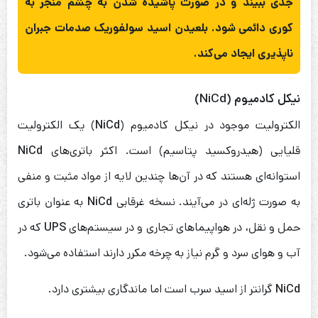
جدی ببیند و در صورت پاشیده شدن به چشم منجر به
کوری دائمی شود. بلعیدن اسید سولفوریک صدمات جبران
ناپذیری ایجاد می‌کند.
نیکل کادمیوم (NiCd)
الکترولیت موجود در نیکل کادمیوم (
NiCd
) یک الکترولیت
قلیایی (هیدروکسید پتاسیم) است. اکثر باتری‌های
NiCd
استوانه‌ای هستند که در آن‌ها چندین لایه از مواد مثبت و منفی
به صورت ژله‌ای در می‌آیند. نسخه غرقابی
NiCd
به عنوان باتری
حمل و نقل، در هواپیماهای تجاری و در سیستم‌های
UPS
که در
آب و هوای سرد و گرم نیاز به چرخه مکرر دارند استفاده می‌شود.
NiCd
گرانتر از اسید سرب است اما ماندگاری بیشتری دارد.