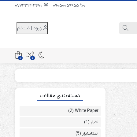
07733333670
09050059955
ورود | ثبت‌نام
0
0
کابینت باتری 48 ولت
دسته‌بندی مقالات
کابینت باتری 96 ولت
کابینت باتری 240 ولت
(2)
White Paper
اخبار
(1)
استابلایزر
(5)