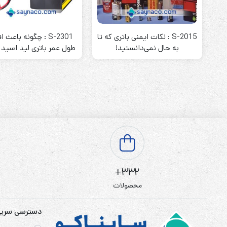
باتری آلکالاین
روش های تخلیه
S-2015 : نکات ایمنی باتری که تا
S-2301 : چگونه باعث
به حال نمی‌دانستید!
طول عمر باتری لید اسید
سلاموند
موریسل
کینگ بت
یونیتکس پاور
332+
محصولات
دسترسی سری