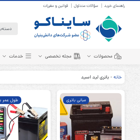
راهنمای خرید
سؤالات متداول
قوانین و مقررات
محصولات
مجله تخصصی
خدمات
خانه
-
باتری لید اسید
باتری سیلد لید اسید
مبانی باتری
باتری 4 ولت
انواع باتری
مبانی باتری
طول عمر با
باتری 6 ولت
تست و کنترل
باتری 12 ولت
طول عمر باتری
باتری لیتیوم
باتری هوشمند
باتری نیکل کادمیوم
بسته بندی و ایمنی
باتری نیکل متال هیدرید
روش های شارژ