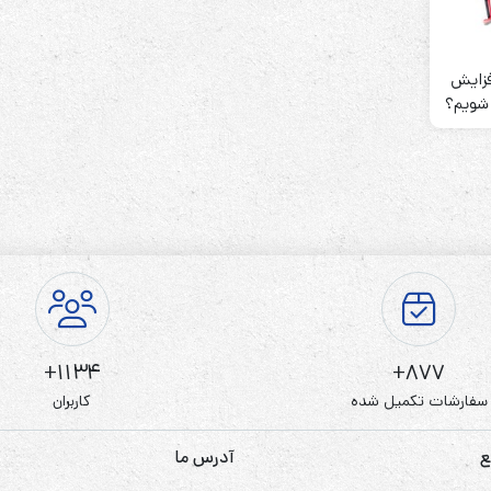
 افزایش
 شویم؟
رله‌ای
AVR
STB
Prince
سروو موتوری
ZTY
1134+
877+
سفارشات تکمیل شده
کاربران
ع
آدرس ما