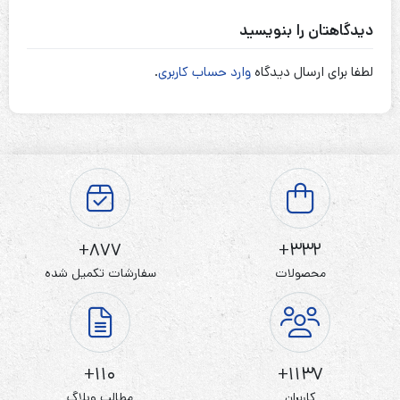
دیدگاهتان را بنویسید
لطفا برای ارسال دیدگاه
وارد حساب کاربری
.
877+
332+
محصولات
سفارشات تکمیل شده
110+
1137+
کاربران
مطالب وبلاگ