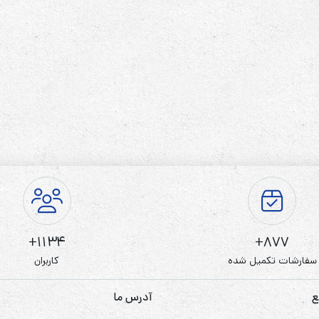
رله‌ای
AVR
STB
Prince
سروو موتوری
ZTY
1134+
877+
سفارشات تکمیل شده
کاربران
ع
آدرس ما