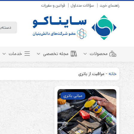
راهنمای خرید
سؤالات متداول
قوانین و مقررات
محصولات
مجله تخصصی
خدمات
خانه
-
مراقبت از باتری
باتری سیلد لید اسید
مبانی باتری
باتری 4 ولت
انواع باتری
مبانی باتری
باتری 6 ولت
تست و کنترل
باتری 12 ولت
طول عمر باتری
باتری لیتیوم
باتری هوشمند
باتری نیکل کادمیوم
بسته بندی و ایمنی
باتری نیکل متال هیدرید
روش های شارژ