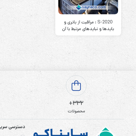
باتری آلکالاین
روش های تخلیه
S-2020 : مراقبت از باتری و
بایدها و نبایدهای مرتبط با آن
سلاموند
موریسل
کینگ بت
یونیتکس پاور
332+
محصولات
دسترسی سری