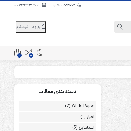
07733333670
09050059955
ورود | ثبت‌نام
0
0
کابینت باتری 48 ولت
دسته‌بندی مقالات
کابینت باتری 96 ولت
کابینت باتری 240 ولت
(2)
White Paper
اخبار
(1)
استابلایزر
(5)