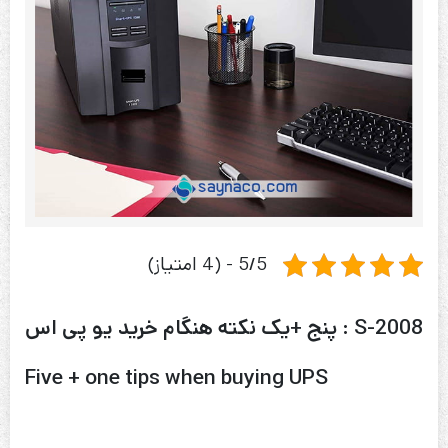
5/5 - (4 امتیاز)
S-2008 : پنج +یک نکته هنگام خرید یو پی اس
Five + one tips when buying UPS