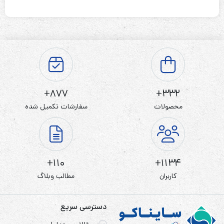
877+
332+
محصولات
سفارشات تکمیل شده
110+
1134+
کاربران
مطالب وبلاگ
دسترسی سریع