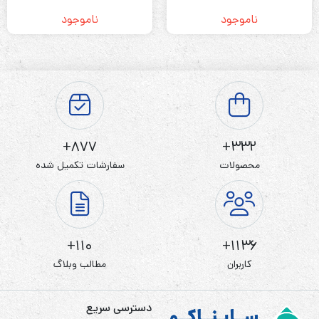
ناموجود
ناموجود
877+
332+
محصولات
سفارشات تکمیل شده
110+
1136+
کاربران
مطالب وبلاگ
دسترسی سریع