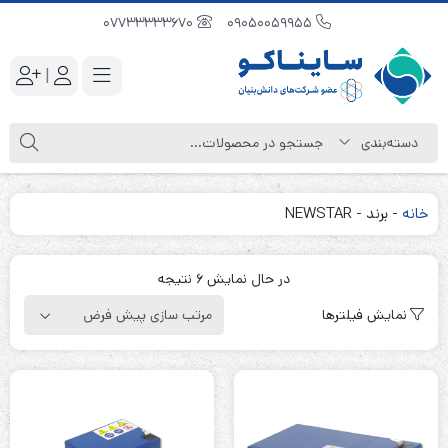
07733333670
09050059955
|
خانه
-
برند
-
NEWSTAR
در حال نمایش 6 نتیجه
نمایش فیلترها