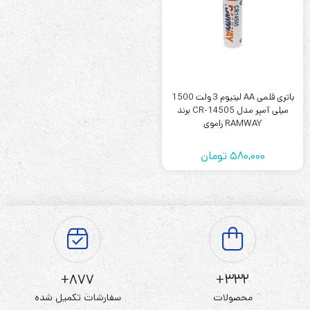
باتری قلمی AA لیتیوم 3 ولت 1500
میلی آمپر مدل CR-14505 برند
RAMWAY راموی
580,000
تومان
877+
332+
محصولات
سفارشات تکمیل شده