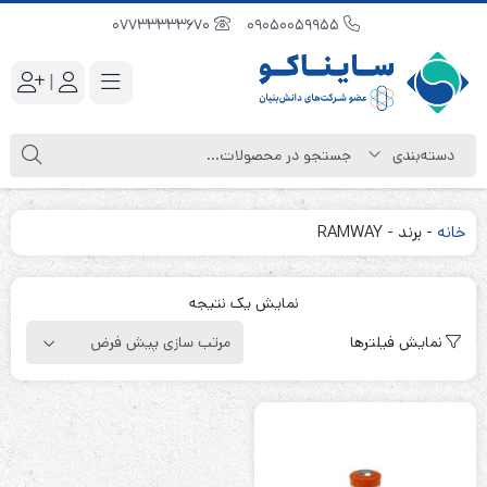
07733333670
09050059955
|
خانه
-
برند
-
RAMWAY
نمایش یک نتیجه
نمایش فیلترها