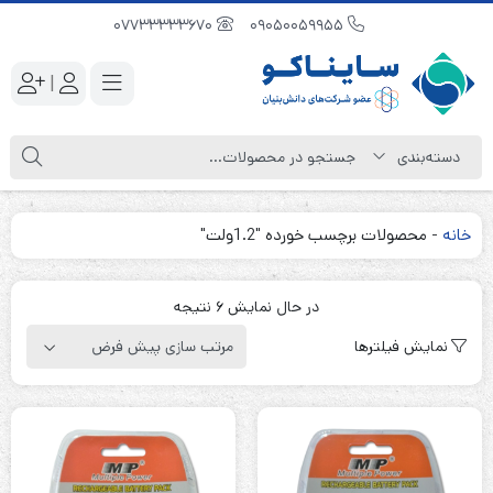
07733333670
09050059955
|
خانه
-
محصولات برچسب خورده "1.2ولت"
در حال نمایش 6 نتیجه
نمایش فیلترها