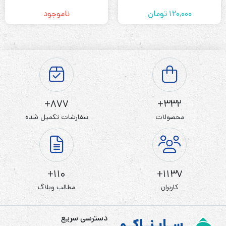
120,000
تومان
ناموجود
877+
332+
محصولات
سفارشات تکمیل شده
110+
1137+
کاربران
مطالب وبلاگ
دسترسی سریع