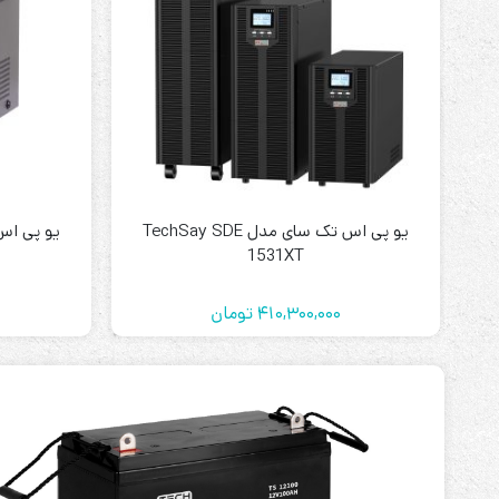
باتری آلکالاین
روش های تخلیه
سلاموند
موریسل
کینگ بت
یو پی اس تک سای مدل TechSay SDE
یونیتکس پاور
1531XT
410,300,000
تومان