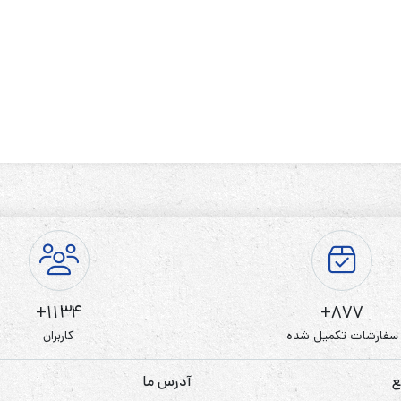
1134+
877+
سفارشات تکمیل شده
کاربران
ع
آدرس ما