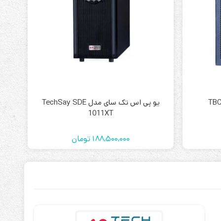
ابزارهای مدیریت یوپی‌اس
تابلوی بای پس
ترانس ایزوله
یو پی اس تک سای مدل TechSay SDE
1011XT
188,500,000
تومان