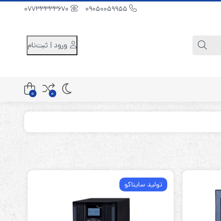
07733333670
09050059955
ورود | ثبت‌نام
0
0
کابینت باتری 48 ولت
کابینت باتری 96 ولت
کابینت باتری 240 ولت
تولید سایناکو