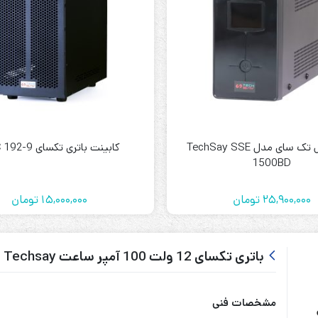
رله‌ای
AVR
STB
یو پی اس تک سای مدل TechSay SSE
کابینت باتری تکسای TBC 192-9
Prince
1500BD
سروو موتوری
ZTY
25,900,000
تومان
15,000,000
تومان
باتری تکسای 12 ولت 100 آمپر ساعت Techsay
مشخصات فنی