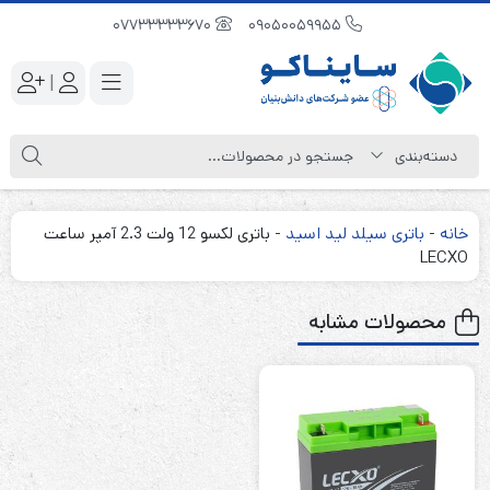
07733333670
09050059955
|
خانه
-
باتری سیلد لید اسید
-
باتری لکسو 12 ولت 2.3 آمپر ساعت
LECXO
محصولات مشابه