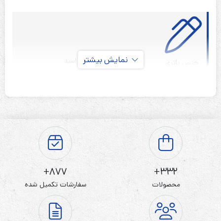
نمایش بیشتر
سیلد لید اسید
جنس باتری
قابل شارژ
نوع باتری
۱۲ ولت
ولتاژ باتری
7 آمپر ساعت
ظرفیت باتری
۶ ماه(از تاریخ خرید)
گارانتی
2025
سال تولید
877+
332+
محصولات
سفارشات تکمیل شده
باتری نیو استار 12 ولت 7 آمپر ساعت
NEWSTAR