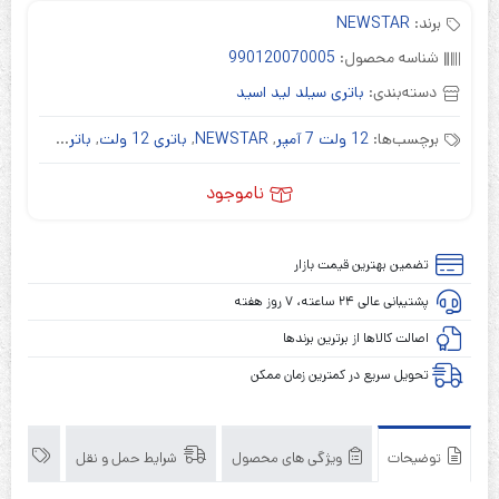
برند:
NEWSTAR
شناسه محصول:
990120070005
دسته‌بندی:
باتری سیلد لید اسید
برچسب‌ها:
12 ولت 7 آمپر
,
NEWSTAR
,
باتری 12 ولت
,
باتری یو پی اس
ناموجود
تضمین بهترین قیمت بازار
پشتیبانی عالی ۲۴ ساعته، ۷ روز هفته
اصالت کالاها از برترین برندها
تحویل سریع در کمترین زمان ممکن
توضیحات
ویژگی های محصول
شرایط حمل و نقل
برند