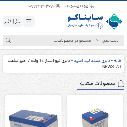
07733333670
09050059955
|
خانه
-
باتری سیلد لید اسید
-
باتری نیو استار 12 ولت 7 آمپر ساعت
NEWSTAR
محصولات مشابه