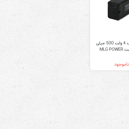
رله‌ای
باتری خشک 4 ولت 500 میلی
AVR
MLG P
STB
Prince
ناموجود
سروو موتوری
ZTY