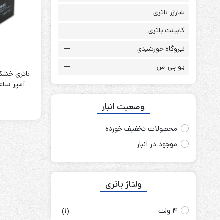
باتری آلکالاین
روش های تخلیه
شارژر باتری
کابینت باتری
نیروگاه خورشیدی
یو پی اس
سلاموند
موریسل
آمپر ساعت OWER
کینگ بت
وضعیت انبار
یونیتکس پاور
محصولات تخفیف خورده
موجود در انبار
ولتاژ باتری
4 ولت
(1)