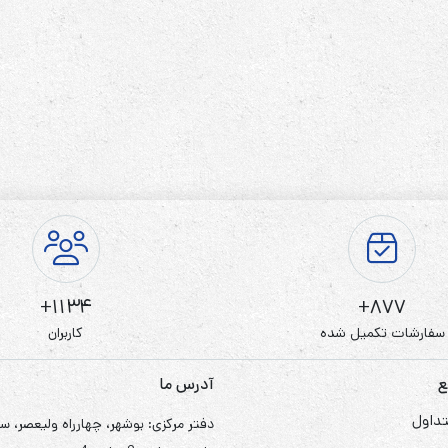
1134+
877+
سفارشات تکمیل شده
کاربران
ع
آدرس ما
داول
دفتر مرکزی: بوشهر، چهارراه ولیعصر، س