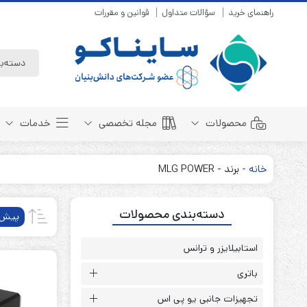
راهنمای خرید
سؤالات متداول
قوانین و مقررات
محصولات
مجله تخصصی
خدمات
خانه
-
برند
-
MLG POWER
باتری سیلد لید اسید
مبانی باتری
دسته‌بندی محصولات
باتری 4 ولت
انواع باتری
پیش‌
باتری 6 ولت
تست و کنترل
باتری 12 ولت
استابیلایزر و ترانس
طول عمر باتری
باتری لیتیوم
باتری هوشمند
باتری
باتری نیکل کادمیوم
بسته بندی و ایمنی
تجهیزات جانبی یو پی اس
باتری نیکل متال هیدرید
روش های شارژ