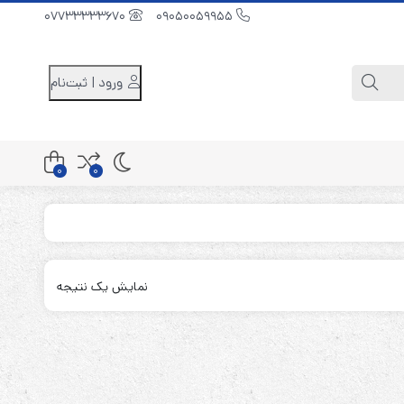
07733333670
09050059955
ورود | ثبت‌نام
0
0
کابینت باتری 48 ولت
کابینت باتری 96 ولت
نمایش یک نتیجه
کابینت باتری 240 ولت