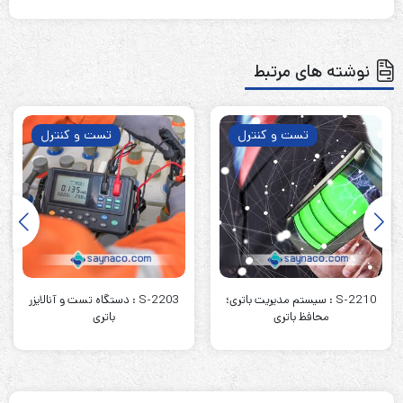
نوشته های مرتبط
تست و کنترل
تست و کنترل
S-2210 : سیستم مدیریت باتری؛
S-2203 : دستگاه تست و آنالایزر
محافظ باتری
باتری