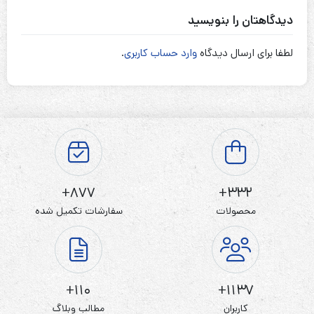
دیدگاهتان را بنویسید
لطفا برای ارسال دیدگاه
وارد حساب کاربری
.
877+
332+
محصولات
سفارشات تکمیل شده
110+
1137+
کاربران
مطالب وبلاگ