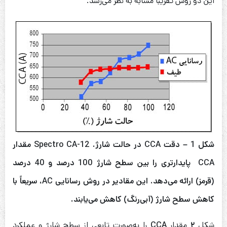
این دو روش تقریباً مشابه به نظر می‌رسد.
شکل 1 –
دقت
CCA
در حالت شارژ
. Spectro CA-12
مقدار
CCA
پایدارتری را بین سطح شارژ
100
درصد و
40
درصد
(
قرمز
)
ارائه می‌دهد
.
این مقادیر در روش رسانایی
AC
، سریعاً با
کاهش سطح شارژ
(
آبی‌رنگ
)
کاهش می‌یابند
.
شکل
۲
مقدار
CCA
را به‌صورت تابعی از سطح شارژ و عملکرد