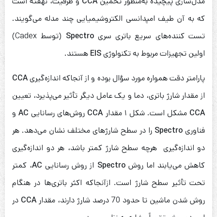
مدل‌سازی پیچیده به‌منظور تخمین
CCA
و ظرفیت، نهفته است
که به آن طیف امپدانسی الکتروشیمیایی چند مدله می‌گویند.
تست کننده‌های سریع باتری سری
Spectro
(توسط Cadex)
اولین تجهیزات مربوط به تکنولوژی
EIS
هستند.
پارامتر دقت همواره مورد سؤال بوده و از آنجاکه اندازه‌گیری
CCA
از مقدار شارژ باتری، دما و یک عامل دیگر تأثیر می‌پذیرد، تعیین
CCA
مشکل است. شکل ۱ مقدار
CCA
روش‌های رسانایی
AC
و
فناوری
Spectro
را در سطح شارژهای مختلف نشان می‌دهد. هر
دو اندازه‌گیری هرچه سطح شارژ کمتر باشد، هر دو اندازه‌گیری
کاهش می‌یابند اما روش
Spectro
از روش رسانایی
AC
، کمتر
تحت تأثیر سطح شارژ است. ازآنجاکه اکثر باتری‌ها در هنگام
روش شدن ماشین تا حدود 70 درصد شارژ دارند، مقدار
CCA
در