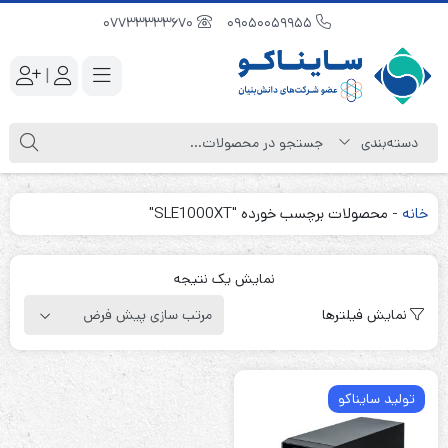
07733333670
09050059955
|
خانه
-
محصولات برچسب خورده "SLE1000XT"
نمایش یک نتیجه
نمایش فیلترها
تولید سایناکو