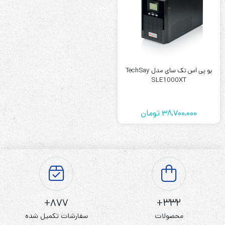
یو پی اس تک سای مدل TechSay
SLE1000XT
38,700,000
تومان
877+
332+
محصولات
سفارشات تکمیل شده