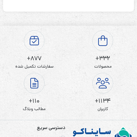
877+
332+
محصولات
سفارشات تکمیل شده
110+
1134+
کاربران
مطالب وبلاگ
دسترسی سریع