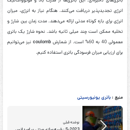
باتری‌های ذخیره‌ای. این باتری‌ها از قدرت باد و فوتووالتائیک
انرژی تجدیدپذیر دریافت می‌کنند. هنگام نیاز به انرژی، میزان
انرژی برای بازه کوتاه مدتی ارائه می‌دهند. مدت زمان بین شارژ و
تخلیه ممکن است چند میلی ثانیه باشد. نحوه شارژ یک باتری
معمولی 40 به 60% است. از شمارش
coulomb
نیز می‌توانیم
برای ارزیابی میزان فرسودگی باتری استفاده کنیم.
منبع :
باتری یونیورسیتی
نوشته قبلی
S-2023 : شبیه سازی مبتنی بر امپدانس