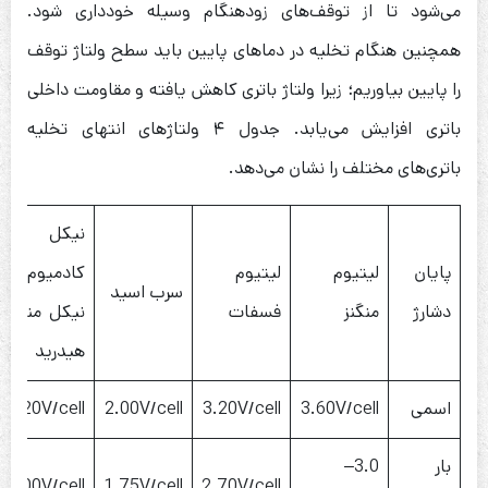
می‌شود تا از توقف‌های زودهنگام وسیله خودداری شود.
همچنین هنگام تخلیه در دماهای پایین باید سطح ولتاژ توقف
را پایین بیاوریم؛ زیرا ولتاژ باتری کاهش یافته و مقاومت داخلی
باتری افزایش می‌یابد. جدول ۴ ولتاژهای انتهای تخلیه
باتری‌های مختلف را نشان می‌دهد.
نیکل
پایان
لیتیوم
لیتیوم
کادمیوم/
سرب اسید
دشارژ
منگنز
فسفات
نیکل منگنز
هیدرید
اسمی
3.60V/cell
3.20V/cell
2.00V/cell
1.20V/cell
بار
3.0–
1.00V/cell
1.75V/cell
2.70V/cell